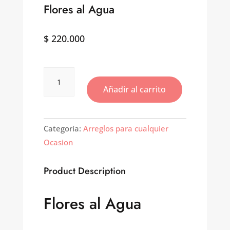
Flores al Agua
$
220.000
Flores
al
Añadir al carrito
Agua
cantidad
Categoría:
Arreglos para cualquier
Ocasion
Product Description
Flores al Agua