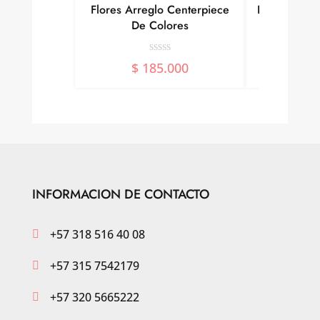
Flores Arreglo Centerpiece
Ramo 12 Ros
De Colores
$
1
$
185.000
INFORMACION DE CONTACTO
+57 318 516 40 08

+57 315 7542179

+57 320 5665222
