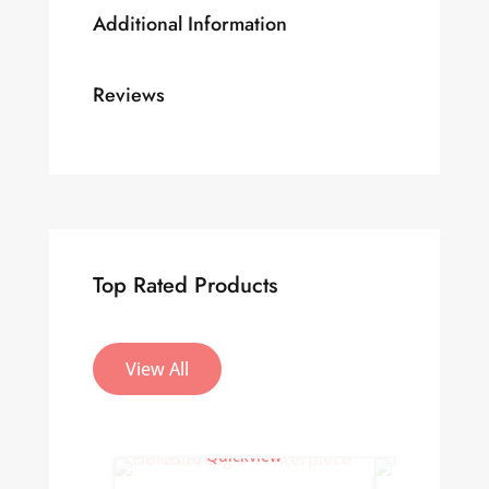
Additional Information
Reviews
Top Rated Products
View All
Quickview
Qu