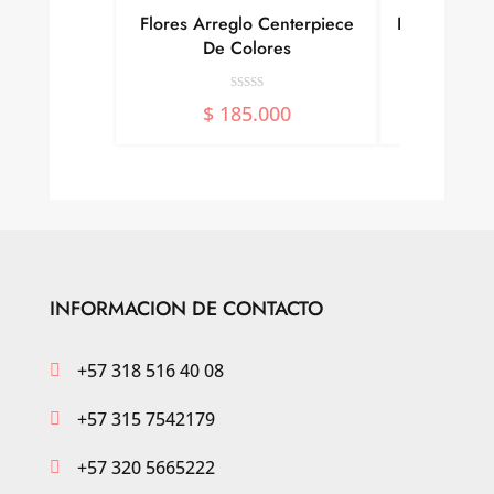
Flores Arreglo Centerpiece
Ramo 12 Ros
De Colores
$
1
$
185.000
INFORMACION DE CONTACTO
+57 318 516 40 08

+57 315 7542179

+57 320 5665222
