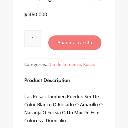
$
460.000
Flores
Big
Añadir al carrito
Love
Box
Y
Rosas
Categorías:
Día de la madre
,
Rosas
cantidad
Product Description
Las Rosas Tambien Pueden Ser De
Color Blanco O Rosado O Amarillo O
Naranja O Fucsia O Un Mix De Esos
Colores a Domicilio