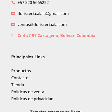
+57 320 5665222

floristeria.alala@gmail.com

ventas@floristeriaala.com

Cr 4 #7-97 Cartagena
,
Bolívar
,
Colombia

Principales Links
Productos
Contacto
Tienda
Políticas de venta
Políticas de privacidad
Tambien estamos en Rappi