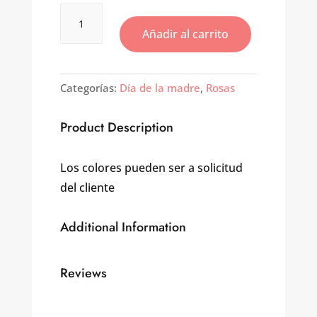
Flores
Bouquet
Añadir al carrito
&
Ramo
De
Variadas
Categorías:
Día de la madre
,
Rosas
cantidad
Product Description
Los colores pueden ser a solicitud
del cliente
Additional Information
Reviews