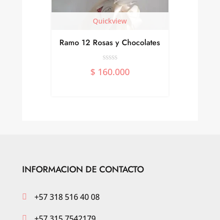
Quickview
terpiece
Ramo 12 Rosas y Chocolates
Flor
$
160.000
INFORMACION DE CONTACTO
+57 318 516 40 08

+57 315 7542179
