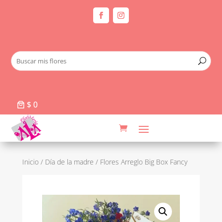
$ 0
Inicio
/
Día de la madre
/ Flores Arreglo Big Box Fancy