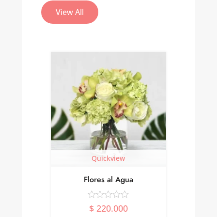
View All
Quickview
Ramo De
Flores al Agua
Centr
$
220.000